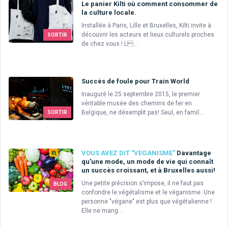
Le panier Kilti où comment consommer de
la culture locale.
Installée à Paris, Lille et Bruxelles, Kilti invite à
découvrir les acteurs et lieux culturels proches
SORTIR
de chez vous ! L...
Succès de foule pour Train World
Inauguré le 25 septembre 2015, le premier
véritable musée des chemins de fer en
Belgique, ne désemplit pas! Seul, en famil...
SORTIR
VOUS AVEZ DIT "VEGANISME"
Davantage
qu'une mode, un mode de vie qui connaît
un succès croissant, et à Bruxelles aussi!
Une petite précision s’impose, il ne faut pas
BLOG
confondre le végétalisme et le véganisme. Une
personne "végane" est plus que végétalienne !
Elle ne mang...