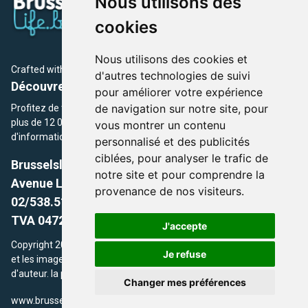
Nous utilisons des
cookies
Nous utilisons des cookies et
Crafted with
by Brusselslife Team
d'autres technologies de suivi
Découvrez plus de 12 000 adresses et événements
pour améliorer votre expérience
de navigation sur notre site, pour
Profitez de toutes les sections de BrusselsLife.be et découvrez
plus de 12 000 adresses et un grand choix d'événements,
vous montrer un contenu
d'informations et de conseils et astuces de notre écriture.
personnalisé et des publicités
ciblées, pour analyser le trafic de
Brusselslife.be
notre site et pour comprendre la
Avenue Louise, 500 -1050 Ixelles, Brussels,
provenance de nos visiteurs.
02/538.51.49.
TVA 0472.281.221
J'accepte
Copyright 2026 © Brusselslife.be Tous droits réservés. Le contenu
Je refuse
et les images utilisés sur ce site sont protégés par le droit
d'auteur. la propriétaires respectifs.
Changer mes préférences
/
www.brusselsLife.be
info@brusselslife.be