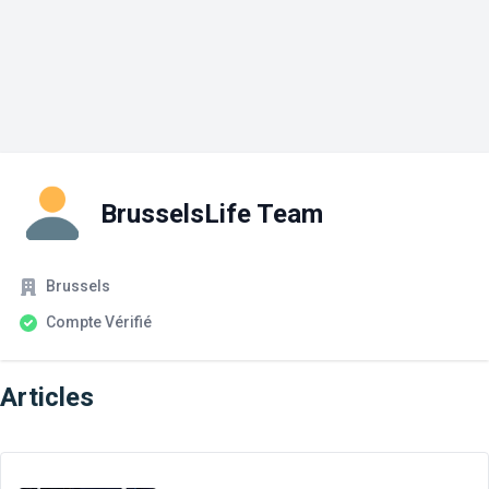
BrusselsLife Team
Société
Statut du compte
Brussels
Compte Vérifié
Articles