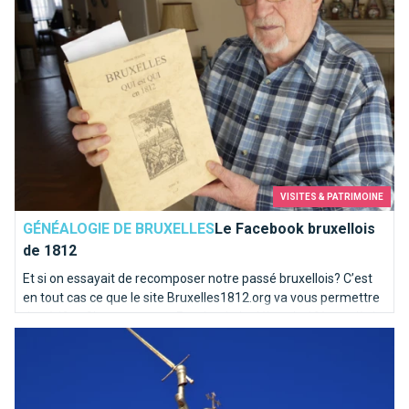
VISITES & PATRIMOINE
GÉNÉALOGIE DE BRUXELLES
Le Facebook bruxellois
de 1812
Et si on essayait de recomposer notre passé bruxellois? C’est
en tout cas ce que le site Bruxelles1812.org va vous permettre
de vérifier. C’est un peu un Facebook du début du 19ème siècle
Qui es-tu Saint-Michel ?
! Un site pour les généalogistes et les curieux.