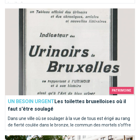
la ville ?
Les toilettes bruxelloises où il faut s'être soulagé
PATRIMOINE
UN BESOIN URGENT
Les toilettes bruxelloises où il
faut s'être soulagé
Dans une ville où se soulager à la vue de tous est érigé au rang
de fierté coulée dans le bronze, le commun des mortels s’offre
de temps à autre une pause sanitaire qui sort de l’ordinaire.
Bruxelles ma belle
Sélection d’adresses pour vos petits besoins...