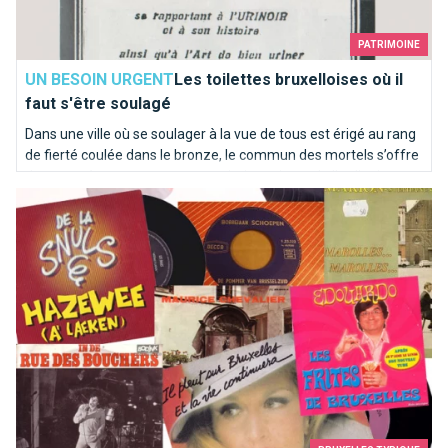
PATRIMOINE
UN BESOIN URGENT
Les toilettes bruxelloises où il
faut s'être soulagé
Dans une ville où se soulager à la vue de tous est érigé au rang
de fierté coulée dans le bronze, le commun des mortels s’offre
de temps à autre une pause sanitaire qui sort de l’ordinaire.
Top 10 des chansons kitschs consacrées à Bruxelles
Sélection d’adresses pour vos petits besoins...