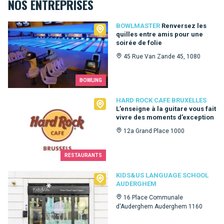
NOS ENTREPRISES
Bowlmaster
BOWLMASTER
Renversez les
quilles entre amis pour une
soirée de folie
45 Rue Van Zande 45, 1080
BOWLING
Hard Rock Cafe Bruxelles
HARD ROCK CAFE BRUXELLES
L’enseigne à la guitare vous fait
vivre des moments d’exception
12a Grand Place 1000
RESTAURANTS
Kids&Us language school Auderghem
KIDS&US LANGUAGE SCHOOL
AUDERGHEM
16 Place Communale
d'Auderghem Auderghem 1160