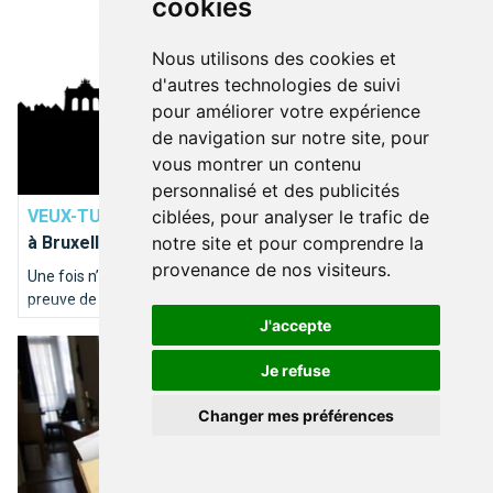
cookies
Nous utilisons des cookies et
d'autres technologies de suivi
pour améliorer votre expérience
de navigation sur notre site, pour
vous montrer un contenu
BRUXELLES TYPIQUE
personnalisé et des publicités
VEUX-TU...
Top 10 des demandes en mariage à faire
ciblées, pour analyser le trafic de
à Bruxelles
notre site et pour comprendre la
provenance de nos visiteurs.
Une fois n’est pas coutume, la rédaction a décidé de faire
preuve de romantisme et de vous soumettre ses idées très
inspirées pour une demande en mariage idyllique à Bruxelles.
J'accepte
Le Facebook bruxellois de 1812
Voici notre “Top 10” des endroits où poser le genou par terre…
Je refuse
Changer mes préférences