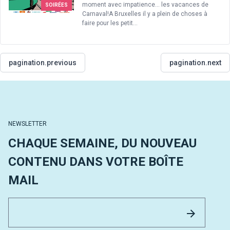
moment avec impatience... les vacances de
SOIRÉES
Carnaval!A Bruxelles il y a plein de choses à
faire pour les petit...
pagination.previous
pagination.next
NEWSLETTER
CHAQUE SEMAINE, DU NOUVEAU
CONTENU DANS VOTRE BOÎTE
MAIL
Email 
Envoyer