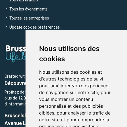
Tous les évènements
Toutes les entreprises
Update cookies preferences
Nous utilisons des
cookies
Nous utilisons des cookies et
Crafted with
by Brusselslife Team
d'autres technologies de suivi
Découvrez plus de 12 000 adresses et événements
pour améliorer votre expérience
de navigation sur notre site, pour
Profitez de toutes les sections de BrusselsLife.be et découvrez
plus de 12 000 adresses et un grand choix d'événements,
vous montrer un contenu
d'informations et de conseils et astuces de notre écriture.
personnalisé et des publicités
ciblées, pour analyser le trafic de
Brusselslife.be
notre site et pour comprendre la
Avenue Louise, 500 -1050 Ixelles, Brussels,
provenance de nos visiteurs.