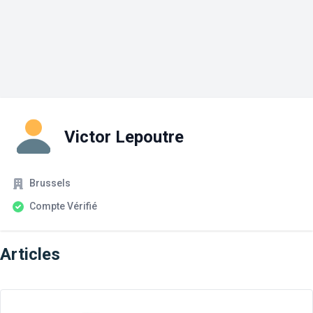
Victor Lepoutre
Société
Statut du compte
Brussels
Compte Vérifié
Articles