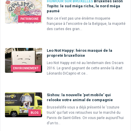
HUMOUR SUR BRUXELLES
Bruxelles selon
Topito: le sud méga riche, le nord méga
paumé
Non ce n'est pas une énième moquerie
PATRIMOINE
française à l'encontre de la Belgique, la majorité
des cartes des gran...
Leo Not Happy: héros masqué de la
propreté bruxelloise
Leo Not Happy est né au lendemain des Oscars
2016. Le grand gagnant de cette année là était
ENVIRONNEMENT
Léonardo DiCaprio et ce...
Sishou: la nouvelle 'pet mobile' qui
relooke votre animal de compagnie
Brusselslife vous a déjà présenté le 'couture
truck' qui fait vos retouches sur le marché du
BLOG
Parvis de Saint-Gilles. On vous parle aujourd'hui
d'un to...