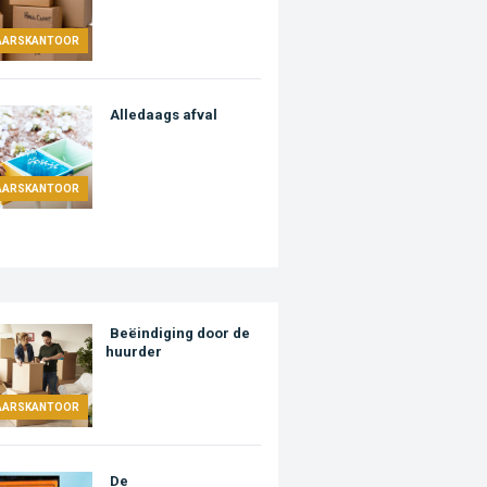
AARSKANTOOR
Alledaags afval
AARSKANTOOR
Beëindiging door de
huurder
AARSKANTOOR
De