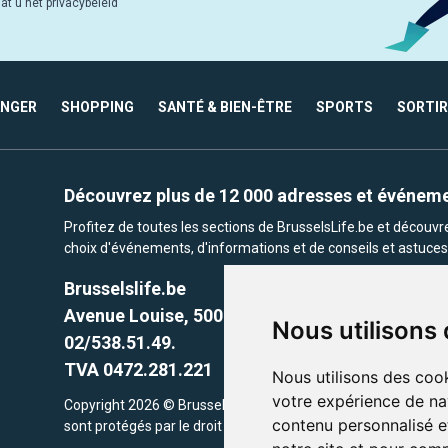
at u het privacybeleid
ANGER
SHOPPING
SANTÉ & BIEN-ÊTRE
SPORTS
SORTIR
Découvrez plus de 12 000 adresses et événem
Profitez de toutes les sections de BrusselsLife.be et découv
choix d'événements, d'informations et de conseils et astuces 
Brusselslife.be
Avenue Louise, 500 -1050 Ixelles, Brussels,
Nous utilisons
02/538.51.49.
TVA 0472.281.221
Nous utilisons des cook
votre expérience de na
Copyright 2026 © Brusselslife.be Tous droits réservés. Le cont
contenu personnalisé et
sont protégés par le droit d'auteur. la propriétaires respectifs.