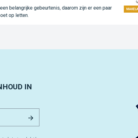
n belangrijke gebeurtenis, daarom zijn er een paar
MAKEL
oet op letten.
NHOUD IN
Email Address
Versturen